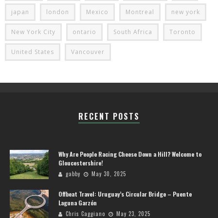
japan
london
Mexico
Montreal
new york
New York City
ontario
South Africa
Toronto
United States
Vancouver
RECENT POSTS
Why Are People Racing Cheese Down a Hill? Welcome to
Gloucestershire!
gabby
May 30, 2025
Offbeat Travel: Uruguay’s Circular Bridge – Puente
Laguna Garzón
Chris Caggiano
May 23, 2025