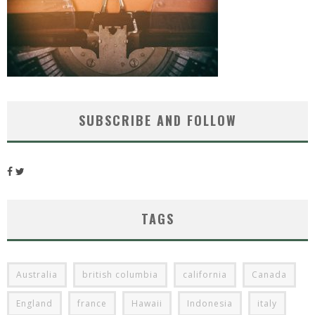
SUBSCRIBE AND FOLLOW
TAGS
Australia
british columbia
california
Canada
England
france
Hawaii
Indonesia
italy