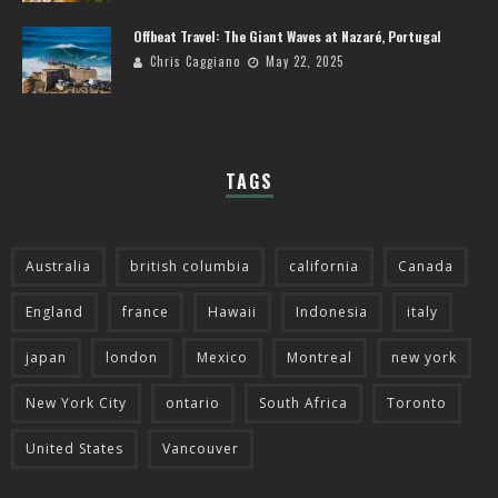
Offbeat Travel: The Giant Waves at Nazaré, Portugal
Chris Caggiano
May 22, 2025
TAGS
Australia
british columbia
california
Canada
England
france
Hawaii
Indonesia
italy
japan
london
Mexico
Montreal
new york
New York City
ontario
South Africa
Toronto
United States
Vancouver