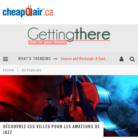
Snooze and Recharge: A Guide to Airport Sleep Pods in North America
WHAT'S TRENDING
Hey Tech-Savvy Travelers: Here Are the Best Apps for Travel!
Home
En Francais
The Best Travel Apps: Seamless Travel is Just a Download Away!
Green Skies Ahead -- The Search for Sustainable Airplane Fuels
DÉCOUVREZ CES VILLES POUR LES AMATEURS DE
JAZZ